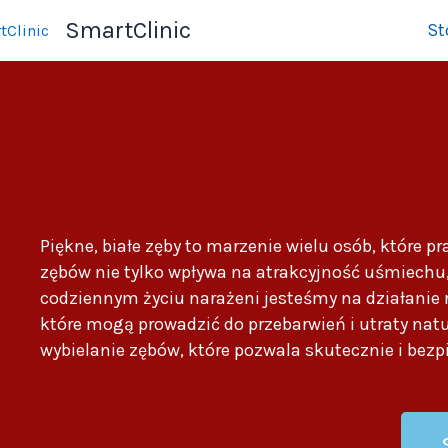
Przejdź
SmartClinic
St
do
treści
Piękne, białe zęby to marzenie wielu osób, które p
zębów nie tylko wpływa na atrakcyjność uśmiechu, 
codziennym życiu narażeni jesteśmy na działanie r
które mogą prowadzić do przebarwień i utraty natur
wybielanie zębów, które pozwala skutecznie i bezp