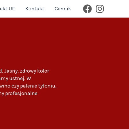
jekt UE
Kontakt
Cennik
d. Jasny, zdrowy kolor
amy ustnej. W
ino czy palenie tytoniu,
my profesjonalne