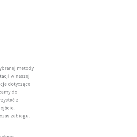
wybranej metody
acji w naszej
cje dotyczące
ęcamy do
rzystać z
ejście,
czas zabiegu.
iechem