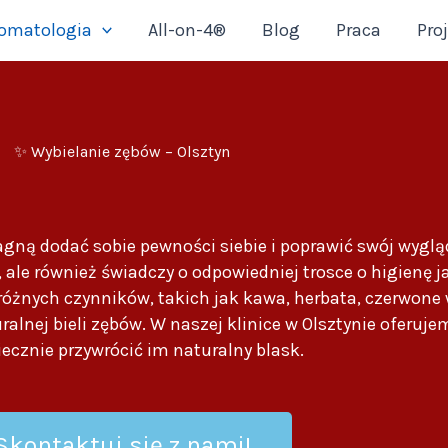
omatologia
All-on-4®
Blog
Praca
Pro
✨ Wybielanie zębów – Olsztyn
ragną dodać sobie pewności siebie i poprawić swój wyglą
ale również świadczy o odpowiedniej trosce o higienę j
óżnych czynników, takich jak kawa, herbata, czerwone w
alnej bieli zębów. W naszej klinice w Olsztynie oferuje
iecznie przywrócić im naturalny blask.
Skontaktuj się z nami!