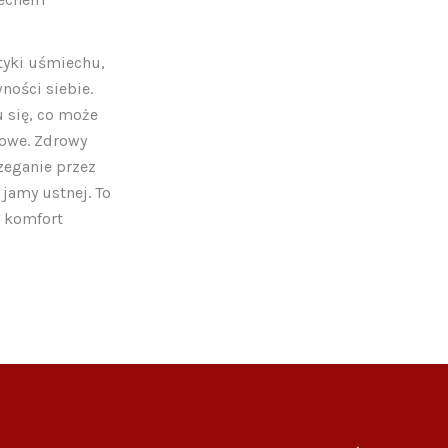
tyki uśmiechu,
ności siebie.
u się, co może
dowe. Zdrowy
zeganie przez
 jamy ustnej. To
w komfort