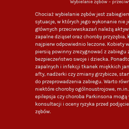
Wybielanie zębów – przeci
Chociaż wybielanie zębów jest zabiegie
sytuacje, w których jego wykonanie nie j
głównych przeciwwskazań należą aktywn
zapalne dziąseł oraz choroby przyzębia,
najpierw odpowiednio leczone. Kobiety w
piersią powinny zrezygnować z zabiegu 
bezpieczeństwo swoje i dziecka. Ponad
zapalnych i infekcji tkanek miękkich jam
afty, nadżerki czy zmiany grzybicze, st
do przeprowadzenia zabiegu. Warto równ
niektóre choroby ogólnoustrojowe, m.in.
epilepsja czy choroba Parkinsona mogą
konsultacji i oceny ryzyka przed podjęci
zębów.