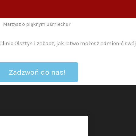
Marzysz o pięknym uśmiechu?
linic Olsztyn i zobacz, jak łatwo możesz odmienić swó
Zadzwoń do nas!