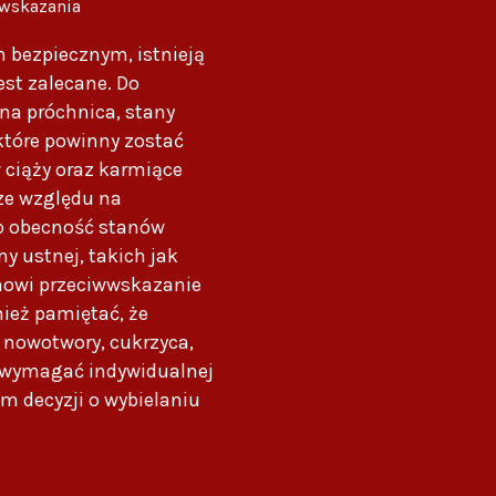
wwskazania
m bezpiecznym, istnieją
est zalecane. Do
a próchnica, stany
 które powinny zostać
 ciąży oraz karmiące
ze względu na
to obecność stanów
y ustnej, takich jak
anowi przeciwwskazanie
ież pamiętać, że
 nowotwory, cukrzyca,
 wymagać indywidualnej
em decyzji o wybielaniu