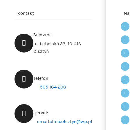
Kontakt
Na
Siedziba
ul. Lubelska 33, 10-416
Olsztyn
Telefon
505 184 208
e-mail:
smartclinicolsztyn@wp.pl