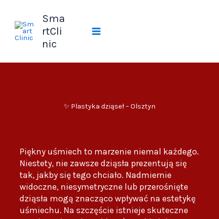
Przejdź
Sma
do
treści
rtCli
nic
✨ Plastyka dziąseł – Olsztyn
Piękny uśmiech to marzenie niemal każdego.
Niestety, nie zawsze dziąsła prezentują się
tak, jakby się tego chciało. Nadmiernie
widoczne, niesymetryczne lub przerośnięte
dziąsła mogą znacząco wpływać na estetykę
uśmiechu. Na szczęście istnieje skuteczne