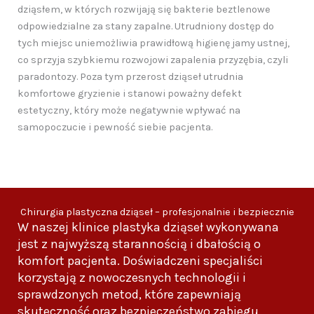
dziąsłem, w których rozwijają się bakterie beztlenowe
odpowiedzialne za stany zapalne. Utrudniony dostęp do
tych miejsc uniemożliwia prawidłową higienę jamy ustnej,
co sprzyja szybkiemu rozwojowi zapalenia przyzębia, czyli
paradontozy. Poza tym przerost dziąseł utrudnia
komfortowe gryzienie i stanowi poważny defekt
estetyczny, który może negatywnie wpływać na
samopoczucie i pewność siebie pacjenta.
Chirurgia plastyczna dziąseł – profesjonalnie i bezpiecznie
W naszej klinice plastyka dziąseł wykonywana
jest z najwyższą starannością i dbałością o
komfort pacjenta. Doświadczeni specjaliści
korzystają z nowoczesnych technologii i
sprawdzonych metod, które zapewniają
skuteczność oraz bezpieczeństwo zabiegu.