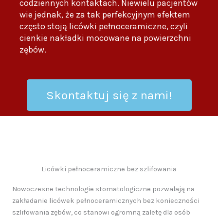
codziennych kontaktach. Niewielu pacjentów
wie jednak, że za tak perfekcyjnym efektem
często stoją licówki pełnoceramiczne, czyli
cienkie nakładki mocowane na powierzchni
zębów.
Skontaktuj się z nami!
Licówki pełnoceramiczne bez szlifowania
Nowoczesne technologie stomatologiczne pozwalają na
zakładanie licówek pełnoceramicznych bez konieczności
szlifowania zębów, co stanowi ogromną zaletę dla osób