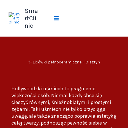
Przejdź
Sma
do
treści
rtCli
nic
✨ Licówki pełnoceramiczne – Olsztyn
Hollywoodzki uśmiech to pragnienie
większości osób. Niemal każdy chce się
cieszyć równymi, śnieżnobiałymi i prostymi
zębami. Taki uśmiech nie tylko przyciąga
uwagę, ale także znacząco poprawia estetykę
całej twarzy, podnosząc pewność siebie w