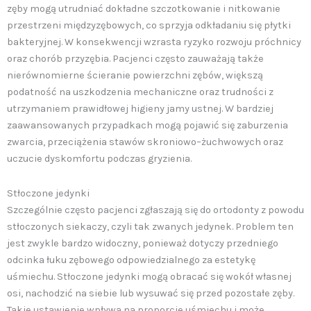
zęby mogą utrudniać dokładne szczotkowanie i nitkowanie
przestrzeni międzyzębowych, co sprzyja odkładaniu się płytki
bakteryjnej. W konsekwencji wzrasta ryzyko rozwoju próchnicy
oraz chorób przyzębia. Pacjenci często zauważają także
nierównomierne ścieranie powierzchni zębów, większą
podatność na uszkodzenia mechaniczne oraz trudności z
utrzymaniem prawidłowej higieny jamy ustnej. W bardziej
zaawansowanych przypadkach mogą pojawić się zaburzenia
zwarcia, przeciążenia stawów skroniowo–żuchwowych oraz
uczucie dyskomfortu podczas gryzienia.
Stłoczone jedynki
Szczególnie często pacjenci zgłaszają się do ortodonty z powodu
stłoczonych siekaczy, czyli tak zwanych jedynek. Problem ten
jest zwykle bardzo widoczny, ponieważ dotyczy przedniego
odcinka łuku zębowego odpowiedzialnego za estetykę
uśmiechu. Stłoczone jedynki mogą obracać się wokół własnej
osi, nachodzić na siebie lub wysuwać się przed pozostałe zęby.
Takie ustawienie wpływa na proporcje uśmiechu i może