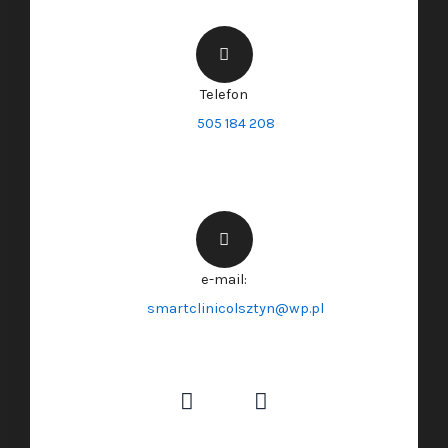
Telefon
505 184 208
e-mail:
smartclinicolsztyn@wp.pl
F
I
a
n
c
s
e
t